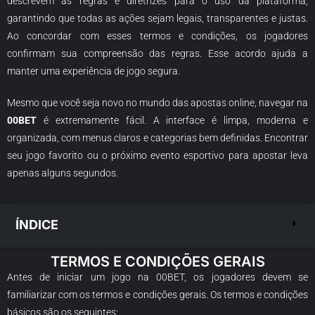
descrevem as regras e diretrizes para o uso da plataforma,
garantindo que todas as ações sejam legais, transparentes e justas.
Ao concordar com esses termos e condições, os jogadores
confirmam sua compreensão das regras. Esse acordo ajuda a
manter uma experiência de jogo segura.
Mesmo que você seja novo no mundo das apostas online, navegar na
00BET
é extremamente fácil. A interface é limpa, moderna e
organizada, com menus claros e categorias bem definidas. Encontrar
seu jogo favorito ou o próximo evento esportivo para apostar leva
apenas alguns segundos.
ÍNDICE
TERMOS E CONDIÇÕES GERAIS
Antes de iniciar um jogo na 00BET, os jogadores devem se
familiarizar com os termos e condições gerais. Os termos e condições
básicos são os seguintes: