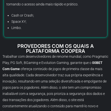
tornando o acesso ainda mais rápido e prático.
Cash or Crash;
Space XY;
Limbo.
PROVEDORES COM OS QUAIS A
PLATAFORMA COOPERA
Trabalhar com desenvolvedores de renome mundial, como Pragmatic
Play, PG Soft, BGaming e Evolution Gaming, garante que o
00BET
Com
Game
ofereça conteúdo de jogos de primeira classe da mais
alta qualidade. Cada desenvolvedor traz sua própria experiência e
inovação, resultando em uma seleção diversificada e empolgante de
jogos para os jogadores. Além disso, o site tem um compromisso
inabalável com a segurança, pois prioriza a segurança dos dados e
das transações dos jogadores. Além disso, o site está
constantemente atualizando o conteúdo para mantê-lo novo e