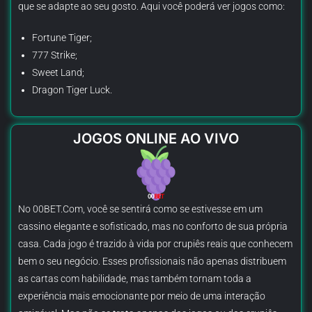
que se adapte ao seu gosto. Aqui você poderá ver jogos como:
Fortune Tiger;
777 Strike;
Sweet Land;
Dragon Tiger Luck.
JOGOS ONLINE AO VIVO
No 00BET.Com, você se sentirá como se estivesse em um
cassino elegante e sofisticado, mas no conforto de sua própria
casa. Cada jogo é trazido à vida por crupiês reais que conhecem
bem o seu negócio. Esses profissionais não apenas distribuem
as cartas com habilidade, mas também tornam toda a
experiência mais emocionante por meio de uma interação