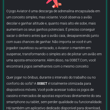
O jogo Aviator é uma descarga de adrenalina encapsulada em
um conceito simples, mas viciante. Você observa o avião
decolar e ganhar altitude e, quanto mais alto ele sobe, mais
aumentam os seus ganhos potenciais. É preciso conseguir
sacar o dinheiro antes que o avião caia, desaparecendo junto
com suas chances de ganhar. Não importa se você é um
jogador cauteloso ou arriscado, o Aviator o mantém em
suspense, transformando o simples ato de pilotar um avião em
uma aposta emocionante. Além disso, na 00BET.Com, você
encontrará jogos semelhantes com o mesmo conceito:
Quer jogar no ônibus, durante o intervalo do trabalho ou no
conforto do sofá? A
00BET
é totalmente otimizada para
dispositivos móveis. Você pode acessar todos os jogos de
cassino e mercados de apostas esportivas diretamente do seu
smartphone ou tablet, sem perder qualidade ou funcionalidade.
Há também um aplicativo dedicado disponível para download,