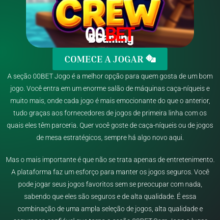
COMECE A JOGAR
A seção
00BET
Jogo é a melhor opção para quem gosta de um bom
jogo. Você entra em um enorme salão de máquinas caça-níqueis e
muito mais, onde cada jogo é mais emocionante do que o anterior,
tudo graças aos fornecedores de jogos de primeira linha com os
quais eles têm parceria. Quer você goste de caça-níqueis ou de jogos
de mesa estratégicos, sempre há algo novo aqui.
Mas o mais importante é que não se trata apenas de entretenimento.
A plataforma faz um esforço para manter os jogos seguros. Você
pode jogar seus jogos favoritos sem se preocupar com nada,
sabendo que eles são seguros e de alta qualidade. É essa
combinação de uma ampla seleção de jogos, alta qualidade e